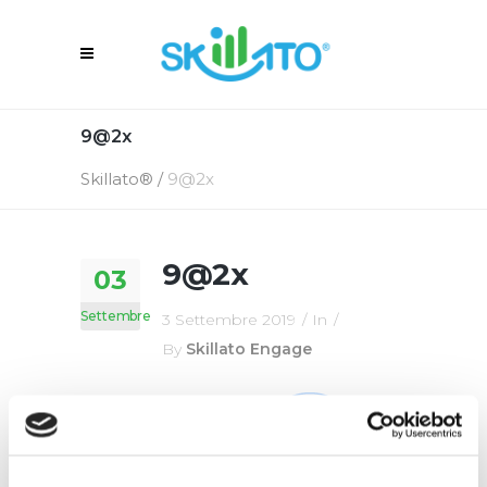
9@2x
Skillato®
/
9@2x
9@2x
03
Settembre
3 Settembre 2019
In
By
Skillato Engage