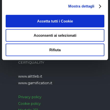
Copyright © 2023 Alittleb.it SRL.- P.IVA
Mostra dettagli
05894340966
Accetta tutti i Cookie
Acconsenti ai selezionati
Azienda con sistema di gestione qualità
Rifiuta
UNI EN ISO 9001:2015 certificato da
CERTIQUALITY
www.alittleb.it
www.gamification.it
Privacy policy
Cookie policy