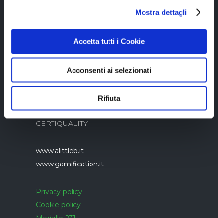
Copyright © 2023 Alittleb.it SRL.- P.IVA
Mostra dettagli
05894340966
Accetta tutti i Cookie
Acconsenti ai selezionati
Azienda con sistema di gestione qualità
Rifiuta
UNI EN ISO 9001:2015 certificato da
CERTIQUALITY
www.alittleb.it
www.gamification.it
Privacy policy
Cookie policy