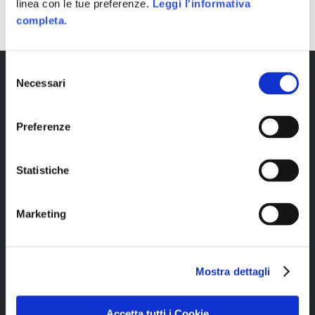
linea con le tue preferenze.
Leggi l'informativa
completa.
Selezione
Necessari
del
consenso
Preferenze
Statistiche
Copyright © 2023 Alittleb.it SRL.- P.IVA
05894340966
Marketing
Mostra dettagli
Accetta tutti i Cookie