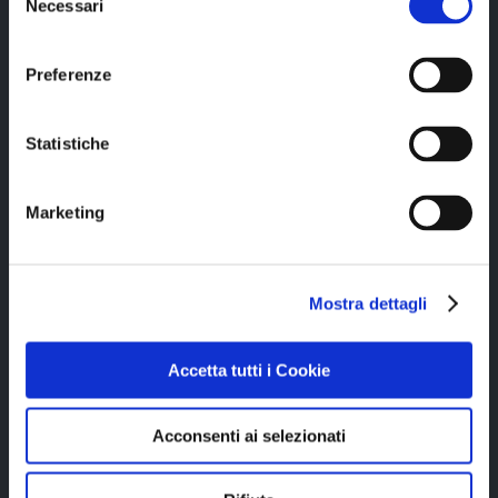
Necessari
del
consenso
Copyright © 2023 Alittleb.it SRL.- P.IVA
Preferenze
05894340966
Statistiche
Marketing
Azienda con sistema di gestione qualità
Mostra dettagli
UNI EN ISO 9001:2015 certificato da
CERTIQUALITY
Accetta tutti i Cookie
www.alittleb.it
www.gamification.it
Acconsenti ai selezionati
Privacy policy