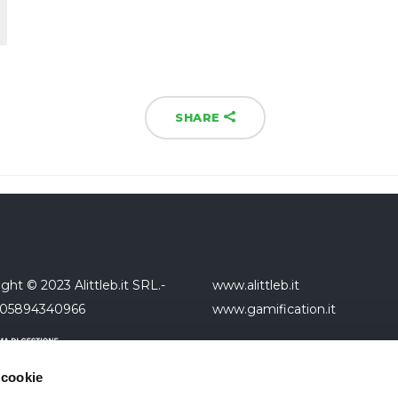
SHARE
ght © 2023 Alittleb.it SRL.-
www.alittleb.it
 05894340966
www.gamification.it
 cookie