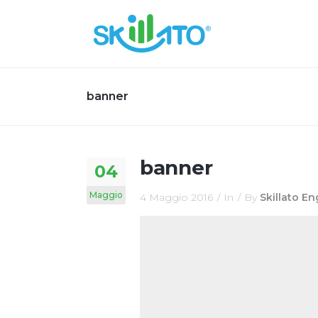
banner
banner
04
Maggio
4 Maggio 2016
In
By
Skillato E