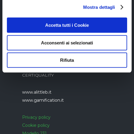
Mostra dettagli
05894340966
Accetta tutti i Cookie
Acconsenti ai selezionati
Azienda con sistema di gestione qualità
Rifiuta
UNI EN ISO 9001:2015 certificato da
CERTIQUALITY
www.alittleb.it
www.gamification.it
Privacy policy
Cookie policy
Modello 231