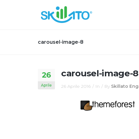
carousel-image-8
carousel-image-8
26
Aprile
26 Aprile 2016
In
By
Skillato En