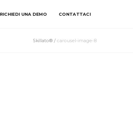
RICHIEDI UNA DEMO
CONTATTACI
Skillato®
/
carousel-image-8