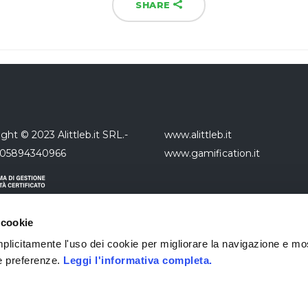
SHARE
ght © 2023 Alittleb.it SRL.-
www.alittleb.it
 05894340966
www.gamification.it
 cookie
 implicitamente l'uso dei cookie per migliorare la navigazione e mo
ue preferenze.
Leggi l'informativa completa.
da con sistema di gestione
à UNI EN ISO 9001:2015