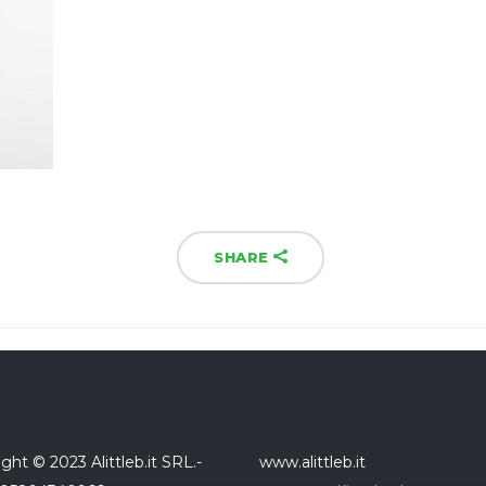
SHARE
ght © 2023 Alittleb.it SRL.-
www.alittleb.it