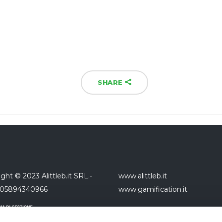
SHARE
ght © 2023 Alittleb.it SRL.-
www.alittleb.it
 05894340966
www.gamification.it