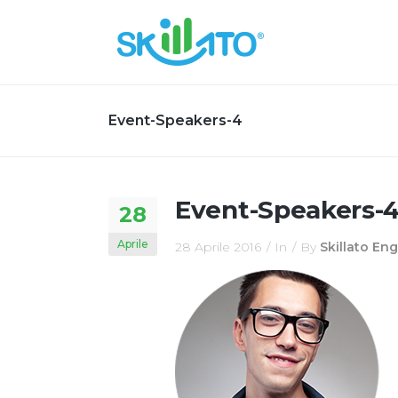
Event-Speakers-4
Event-Speakers-
28
Aprile
28 Aprile 2016
In
By
Skillato En