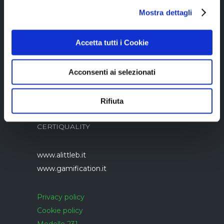
Copyright © 2023 Alittleb.it SRL.- P.IVA
Mostra dettagli
05894340966
Accetta tutti i Cookie
Acconsenti ai selezionati
Azienda con sistema di gestione qualità
Rifiuta
UNI EN ISO 9001:2015 certificato da
CERTIQUALITY
www.alittleb.it
www.gamification.it
Privacy policy
Cookie policy