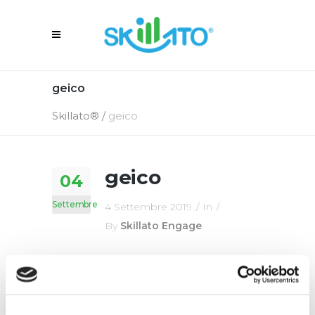
geico
Skillato®
/
geico
geico
04
Settembre
4 Settembre 2019
In
By
Skillato Engage