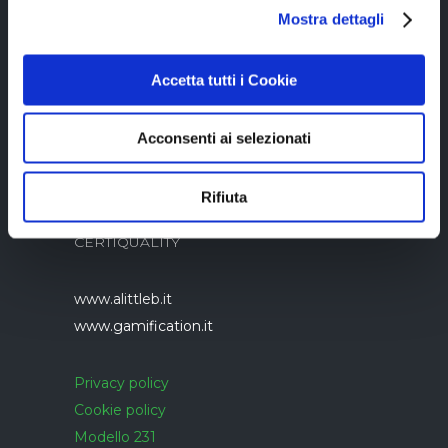
05894340966
Mostra dettagli
Accetta tutti i Cookie
Acconsenti ai selezionati
Azienda con sistema di gestione qualità
Rifiuta
UNI EN ISO 9001:2015 certificato da
CERTIQUALITY
www.alittleb.it
www.gamification.it
Privacy policy
Cookie policy
Modello 231