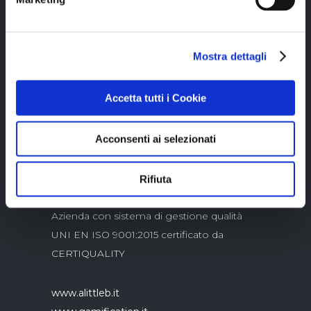
Mostra dettagli
Copyright © 2023 Alittleb.it SRL.- P.IVA
05894340966
Accetta tutti i Cookie
Acconsenti ai selezionati
Rifiuta
Azienda con sistema di gestione qualità
UNI EN ISO 9001:2015 certificato da
CERTIQUALITY
www.alittleb.it