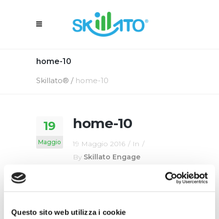
home-10
Skillato®
/
home-10
home-10
19
Maggio
19 Maggio 2016
In
By
Skillato Engage
Questo sito web utilizza i cookie