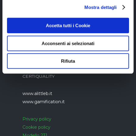
Mostra dettagli
05894340966
Accetta tutti i Cookie
Acconsenti ai selezionati
Azienda con sistema di gestione qualità
Rifiuta
UNI EN ISO 9001:2015 certificato da
CERTIQUALITY
www.alittleb.it
www.gamification.it
Privacy policy
Cookie policy
Modello 231