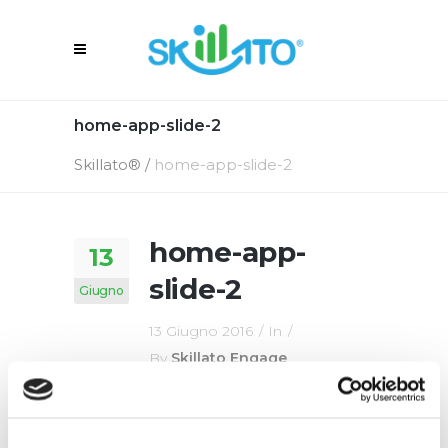
home-app-slide-2
Skillato®
/
home-app-slide-2
home-app-
13
slide-2
Giugno
13 Giugno 2016
In
By
Skillato Engage