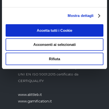
Mostra dettagli
Copyright © 2023 Alittleb.it SRL.- P.IVA
05894340966
Accetta tutti i Cookie
Acconsenti ai selezionati
Rifiuta
Azienda con sistema di gestione qualità
UNI EN ISO 9001:2015 certificato da
CERTIQUALITY
www.alittleb.it
www.gamification.it