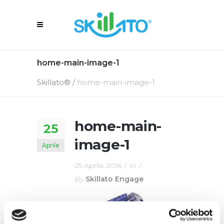
home-main-image-1
Skillato®
/
home-main-image-1
home-main-
25
image-1
Aprile
25 Aprile 2016
In
By
Skillato Engage