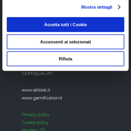
Mostra dettagli
05894340966
Accetta tutti i Cookie
Acconsenti ai selezionati
Azienda con sistema di gestione qualità
Rifiuta
UNI EN ISO 9001:2015 certificato da
CERTIQUALITY
www.alittleb.it
www.gamification.it
Privacy policy
Cookie policy
Modello 231