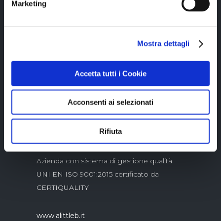
Marketing
Mostra dettagli
Copyright © 2023 Alittleb.it SRL.- P.IVA
Accetta tutti i Cookie
05894340966
Acconsenti ai selezionati
Rifiuta
Azienda con sistema di gestione qualità
UNI EN ISO 9001:2015 certificato da
CERTIQUALITY
www.alittleb.it