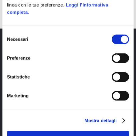
SHARE
linea con le tue preferenze.
Leggi l'informativa
completa.
Selezione
Necessari
del
consenso
Preferenze
Statistiche
Copyright © 2023 Alittleb.it SRL.- P.IVA
Marketing
05894340966
Mostra dettagli