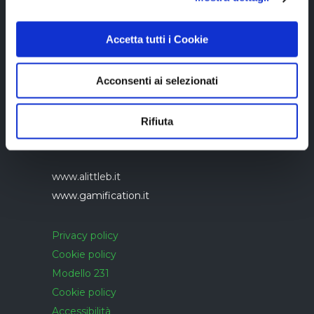
Accetta tutti i Cookie
Acconsenti ai selezionati
Azienda con sistema di gestione qualità
UNI EN ISO 9001:2015 certificato da
Rifiuta
CERTIQUALITY
www.alittleb.it
www.gamification.it
Privacy policy
Cookie policy
Modello 231
Cookie policy
Accessibilità