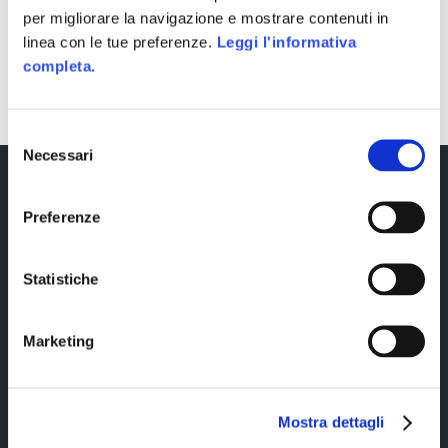
per migliorare la navigazione e mostrare contenuti in
linea con le tue preferenze.
Leggi l'informativa
SHARE
completa.
Selezione
Necessari
del
consenso
Preferenze
Statistiche
Marketing
Copyright © 2023 Alittleb.it SRL.- P.IVA
05894340966
Mostra dettagli