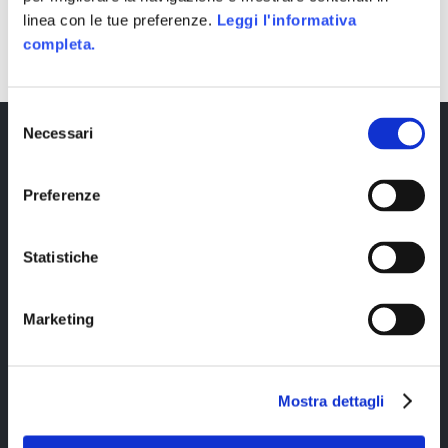
SHARE
linea con le tue preferenze.
Leggi l'informativa
completa.
Selezione
Necessari
del
consenso
Preferenze
Statistiche
Copyright © 2023 Alittleb.it SRL.- P.IVA
Marketing
05894340966
Mostra dettagli