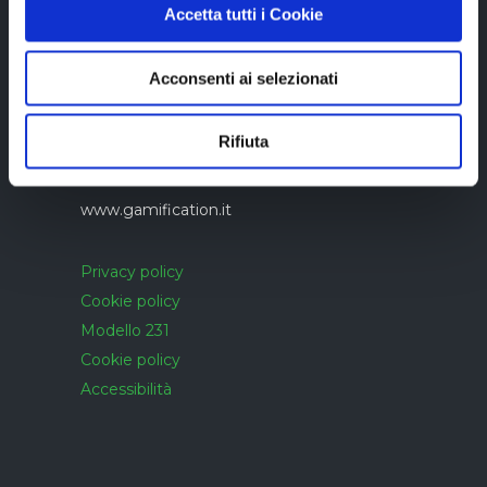
Accetta tutti i Cookie
Azienda con sistema di gestione qualità
Acconsenti ai selezionati
UNI EN ISO 9001:2015 certificato da
CERTIQUALITY
Rifiuta
www.alittleb.it
www.gamification.it
Privacy policy
Cookie policy
Modello 231
Cookie policy
Accessibilità