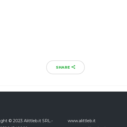
SHARE
ght © 2023 Alittleb.it SRL.-
www.alittleb.it