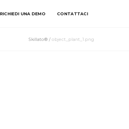
RICHIEDI UNA DEMO
CONTATTACI
Skillato®
/
object_plant_1.png