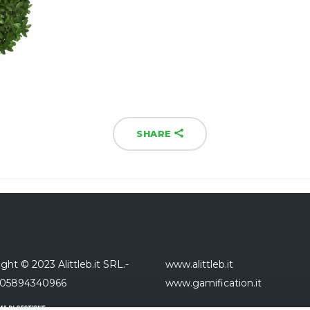
SHARE
ght © 2023 Alittleb.it SRL.-
www.alittleb.it
 05894340966
www.gamification.it