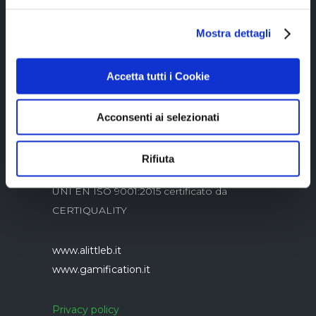
Copyright © 2023 Alittleb.it SRL.- P.IVA
Mostra dettagli
05894340966
Accetta tutti i Cookie
Acconsenti ai selezionati
Rifiuta
Azienda con sistema di gestione qualità
UNI EN ISO 9001:2015 certificato da
CERTIQUALITY
www.alittleb.it
www.gamification.it
Privacy policy