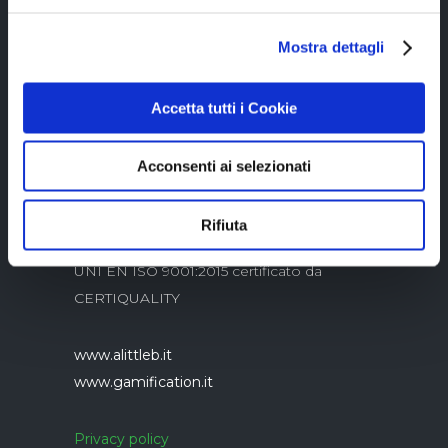
Copyright © 2023 Alittleb.it SRL.- P.IVA
Mostra dettagli
05894340966
Accetta tutti i Cookie
Acconsenti ai selezionati
Rifiuta
Azienda con sistema di gestione qualità
UNI EN ISO 9001:2015 certificato da
CERTIQUALITY
www.alittleb.it
www.gamification.it
Privacy policy