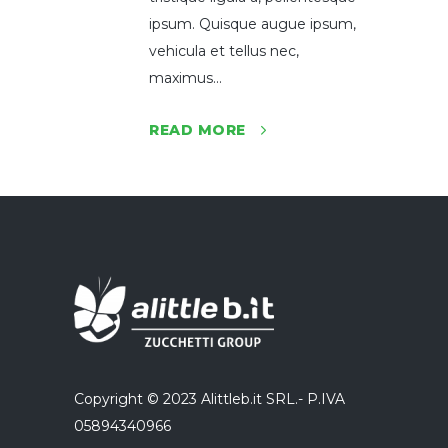
ipsum. Quisque augue ipsum,
vehicula et tellus nec,
maximus...
READ MORE
Copyright © 2023 Alittleb.it SRL.- P.IVA
05894340966