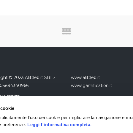
ght © 2023 Alittleb.it SRL.-
www.alittleb.it
 05894340966
www.gamification.it
 cookie
 implicitamente l'uso dei cookie per migliorare la navigazione e mo
ue preferenze.
Leggi l'informativa completa.