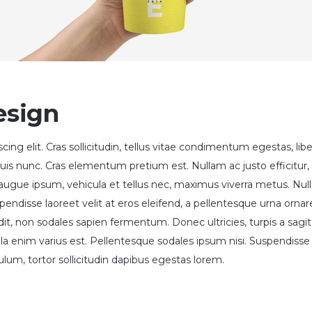
esign
ing elit. Cras sollicitudin, tellus vitae condimentum egestas, lib
quis nunc. Cras elementum pretium est. Nullam ac justo efficitur,
e augue ipsum, vehicula et tellus nec, maximus viverra metus. Nu
ndisse laoreet velit at eros eleifend, a pellentesque urna ornare
ndit, non sodales sapien fermentum. Donec ultricies, turpis a sagit
gula enim varius est. Pellentesque sodales ipsum nisi. Suspendisse
ulum, tortor sollicitudin dapibus egestas lorem.