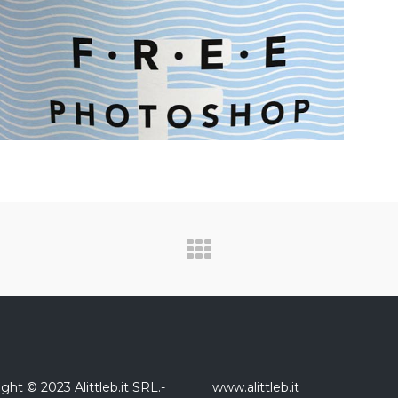
ght © 2023 Alittleb.it SRL.-
www.alittleb.it