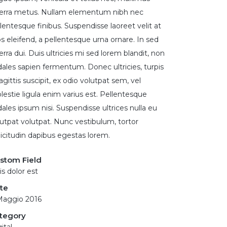
verra metus. Nullam elementum nibh nec
lentesque finibus. Suspendisse laoreet velit at
s eleifend, a pellentesque urna ornare. In sed
erra dui. Duis ultricies mi sed lorem blandit, non
dales sapien fermentum. Donec ultricies, turpis
agittis suscipit, ex odio volutpat sem, vel
estie ligula enim varius est. Pellentesque
ales ipsum nisi. Suspendisse ultrices nulla eu
lutpat volutpat. Nunc vestibulum, tortor
licitudin dapibus egestas lorem.
stom Field
s dolor est
te
Maggio 2016
tegory