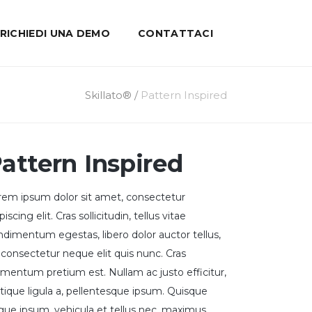
RICHIEDI UNA DEMO
CONTATTACI
Skillato®
/
Pattern Inspired
attern Inspired
rem ipsum dolor sit amet, consectetur
piscing elit. Cras sollicitudin, tellus vitae
ndimentum egestas, libero dolor auctor tellus,
 consectetur neque elit quis nunc. Cras
ementum pretium est. Nullam ac justo efficitur,
stique ligula a, pellentesque ipsum. Quisque
gue ipsum, vehicula et tellus nec, maximus