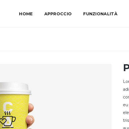
HOME
APPROCCIO
FUNZIONALITÀ
P
Lo
adi
co
eu
el
tri
au