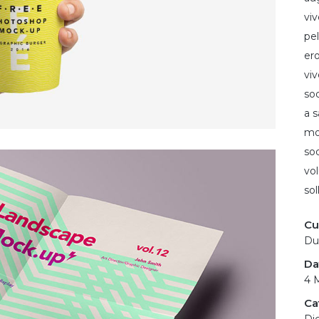
vi
pel
ero
viv
so
a s
mol
sod
vo
sol
Cu
Dui
Da
4 
Ca