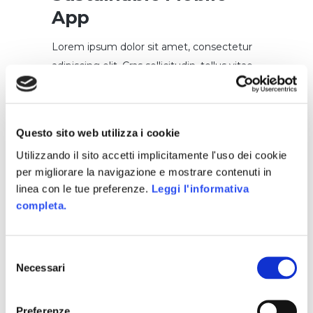
App
Lorem ipsum dolor sit amet, consectetur
adipiscing elit. Cras sollicitudin, tellus vitae
condimentum egestas, libero dolor auctor
tellus, eu consectetur neque elit quis nunc.
Cras elementum pretium est. Nullam ac
Questo sito web utilizza i cookie
justo efficitur, tristique ligula a,
Utilizzando il sito accetti implicitamente l'uso dei cookie
pellentesque ipsum. Quisque augue
per migliorare la navigazione e mostrare contenuti in
ipsum, vehicula et tellus nec, maximus
linea con le tue preferenze.
Leggi l'informativa
viverra metus. Nullam elementum nibh
completa.
nec pellentesque finibus. Suspendisse
laoreet velit at eros eleifend, a
Selezione
pellentesque urna ornare. In sed viverra
Necessari
del
dui. Duis ultricies mi sed lorem blandit, non
consenso
sodales sapien fermentum. Donec
ultricies, turpis a sagittis suscipit, ex odio
Preferenze