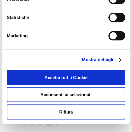
volutpat sem, vel molestie ligula enim
varius est. Pellentesque sodales ipsum nisi.
Statistiche
Suspendisse ultrices nulla eu volutpat
volutpat. Nunc vestibulum, tortor
Marketing
sollicitudin dapibus egestas lorem.
Mostra dettagli
Custom Field
Duis dolor est
Accetta tutti i Cookie
Date
18 Maggio 2016
Acconsenti ai selezionati
Category
Business
Rifiuta