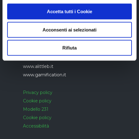
Accetta tutti i Cookie
Acconsenti ai selezionati
Azienda con sistema di gestione qualità
UNI EN ISO 9001:2015 certificato da
Rifiuta
CERTIQUALITY
www.alittleb.it
www.gamification.it
Privacy policy
Cookie policy
Modello 231
Cookie policy
Accessibilità