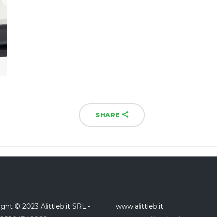
SHARE
ght © 2023 Alittleb.it SRL.-
www.alittleb.it