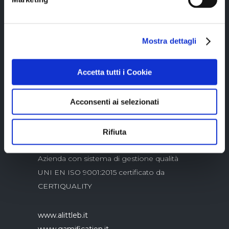
Mostra dettagli
Copyright © 2023 Alittleb.it SRL.- P.IVA
05894340966
Accetta tutti i Cookie
Acconsenti ai selezionati
Rifiuta
Azienda con sistema di gestione qualità
UNI EN ISO 9001:2015 certificato da
CERTIQUALITY
www.alittleb.it