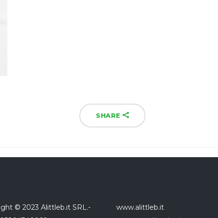
SHARE
ght © 2023 Alittleb.it SRL.-
www.alittleb.it