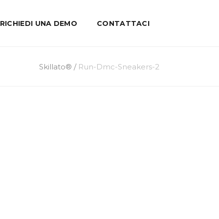
RICHIEDI UNA DEMO
CONTATTACI
Skillato®
/
Run-Dmc-Sneakers-2