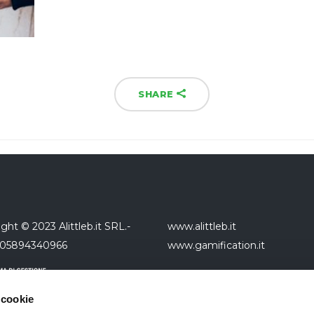
SHARE
ght © 2023 Alittleb.it SRL.-
www.alittleb.it
 05894340966
www.gamification.it
 cookie