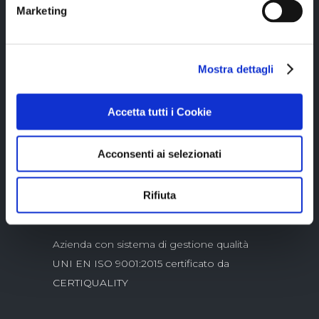
Marketing
Mostra dettagli
Copyright © 2023 Alittleb.it SRL.- P.IVA
Accetta tutti i Cookie
05894340966
Acconsenti ai selezionati
Rifiuta
Azienda con sistema di gestione qualità
UNI EN ISO 9001:2015 certificato da
CERTIQUALITY