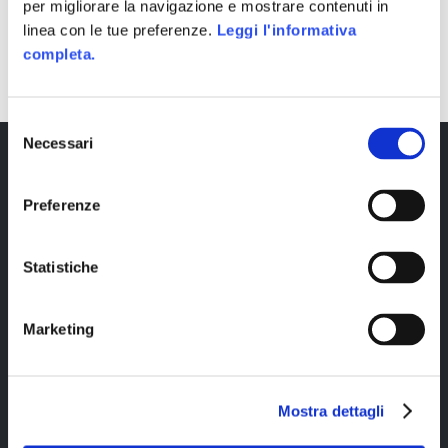
per migliorare la navigazione e mostrare contenuti in
linea con le tue preferenze.
Leggi l'informativa
SHARE
completa.
Selezione
Necessari
del
consenso
Preferenze
Statistiche
Copyright © 2023 Alittleb.it SRL.- P.IVA
Marketing
05894340966
Mostra dettagli