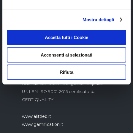
Mostra dettagli
Copyright © 2023 Alittleb.it SRL.- P.IVA
05894340966
Accetta tutti i Cookie
Acconsenti ai selezionati
Rifiuta
Azienda con sistema di gestione qualità
UNI EN ISO 9001:2015 certificato da
CERTIQUALITY
www.alittleb.it
www.gamification.it