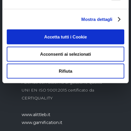
Mostra dettagli
Copyright © 2023 Alittleb.it SRL.- P.IVA
05894340966
Accetta tutti i Cookie
Acconsenti ai selezionati
Rifiuta
Azienda con sistema di gestione qualità
UNI EN ISO 9001:2015 certificato da
CERTIQUALITY
www.alittleb.it
www.gamification.it