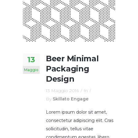
Beer Minimal
13
Packaging
Maggio
Design
13 Maggio 2016
In
By
Skillato Engage
Lorem ipsum dolor sit amet,
consectetur adipiscing elit. Cras
sollicitudin, tellus vitae
condimentum egestas, libero