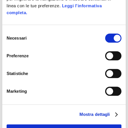
linea con le tue preferenze.
Leggi l'informativa
completa.
Selezione
Necessari
del
consenso
Preferenze
Wearable Tech
04
Statistiche
Digital
Maggio
Advertising
Marketing
4 Maggio 2016
In
By
Skillato Engage
Mostra dettagli
Lorem ipsum dolor sit amet,