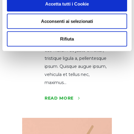
consectetur adipiscing elit. Cras
Accetta tutti i Cookie
sollicitudin, tellus vitae
condimentum egestas, libero
Acconsenti ai selezionati
dolor auctor tellus, eu
consectetur neque elit quis
Rifiuta
nunc. Cras elementum pretium
est. Nullam ac justo efficitur,
tristique ligula a, pellentesque
ipsum. Quisque augue ipsum,
vehicula et tellus nec,
maximus...
READ MORE