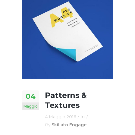
Patterns &
04
Textures
Maggio
4 Maggio 2016
In
By
Skillato Engage