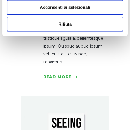
dolor auctor tellus, eu
Acconsenti ai selezionati
consectetur neque elit quis
nunc. Cras elementum pretium
Rifiuta
est. Nullam ac justo efficitur,
tristique ligula a, pellentesque
ipsum. Quisque augue ipsum,
vehicula et tellus nec,
maximus...
READ MORE