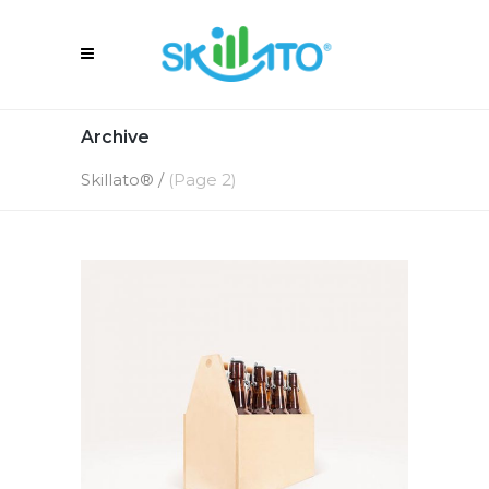
Archive
Skillato®
/
(Page 2)